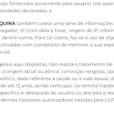
ão fornecidos ativamente pelo usuário, nós ape
nalidades declaradas; e
QUINA
também coleta uma série de informações 
avegador, IP (com data e hora), origem do IP, info
 dentre outros. Para tal coleta, faz-se o uso de 
 utilizadas com o propósito de melhorar a sua exp
cias.
 gerais aqui dispostas, não realiza o tratamento d
origem racial ou étnica, convicção religiosa, opini
u político, dado referente à saúde ou à vida sexua
 de até 12 anos, sendo certo que, na remota hipót
pecífico e destacado do usuário ou dos pais e res
demais hipóteses autorizadoras trazidas pela LG