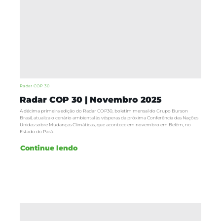
Radar COP 30
Radar COP 30 | Novembro 2025
A décima primeira edição do Radar COP30, boletim mensal do Grupo Burson
Brasil, atualiza o cenário ambiental às vésperas da próxima Conferência das Nações
Unidas sobre Mudanças Climáticas, que acontece em novembro em Belém, no
Estado do Pará.
Continue lendo