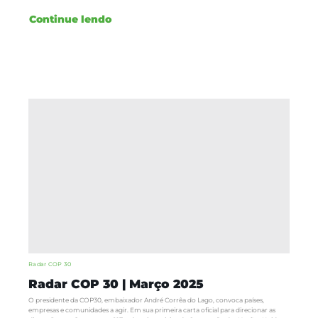
Continue lendo
Radar COP 30
Radar COP 30 | Março 2025
O presidente da COP30, embaixador André Corrêa do Lago, convoca países,
empresas e comunidades a agir. Em sua primeira carta oficial para direcionar as