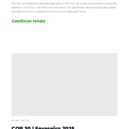
Por ser uma edição publicada logo após o término do maior festival de inovação do
planeta – o SXSW – não há como não fazer um apanhado das principais discussões
que percorreram os palcos e encontros na capital do Texas.
Continue lendo
Radar COP 30
COP 30 | Fevereiro 2025