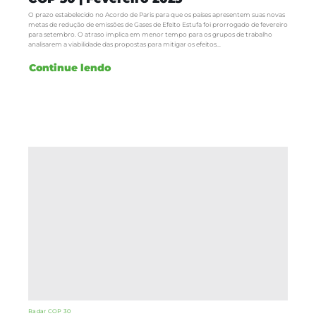
O prazo estabelecido no Acordo de Paris para que os países apresentem suas novas
metas de redução de emissões de Gases de Efeito Estufa foi prorrogado de fevereiro
para setembro. O atraso implica em menor tempo para os grupos de trabalho
analisarem a viabilidade das propostas para mitigar os efeitos...
Continue lendo
Radar COP 30