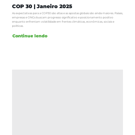
COP 30 | Janeiro 2025
As expectativas para a COP30 são altas e as apostas globais são ainda maiores. Países,
empresas e ONGs buscam progresso significativo e posicionamento positivo
enquanto enfrentam volatilidade em frentes climáticas, econômicas, sociais e
políticas.
Continue lendo