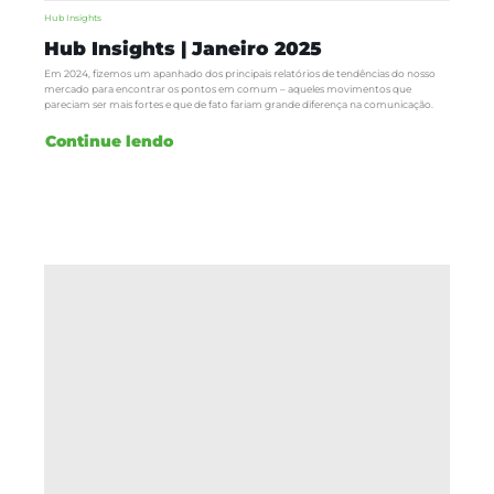
Hub Insights
Hub Insights | Janeiro 2025
Em 2024, fizemos um apanhado dos principais relatórios de tendências do nosso
mercado para encontrar os pontos em comum – aqueles movimentos que
pareciam ser mais fortes e que de fato fariam grande diferença na comunicação.
Continue lendo