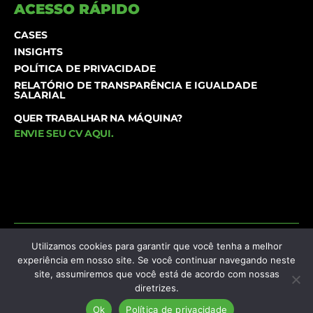
ACESSO RÁPIDO
CASES
INSIGHTS
POLÍTICA DE PRIVACIDADE
RELATÓRIO DE TRANSPARÊNCIA E IGUALDADE
SALARIAL
QUER TRABALHAR NA MÁQUINA?
ENVIE SEU CV AQUI
.
Agência Máquina © 1995-2026 | Todos os direitos
Utilizamos cookies para garantir que você tenha a melhor
experiência em nosso site. Se você continuar navegando neste
reservados
site, assumiremos que você está de acordo com nossas
diretrizes.
Newsletter
Ok
Política de privacidade